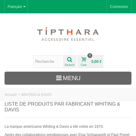
Français
Connexion
0
0,00 €
Search
Cart
MENU
Accueil
>
WHITING & DAVIS
LISTE DE PRODUITS PAR FABRICANT WHITING &
DAVIS
La marque américaine Whiting & Davis a été créée en 1876.
Après des collaborations prestigieuses avec Elsa Schiaparelli et Paul Poiret