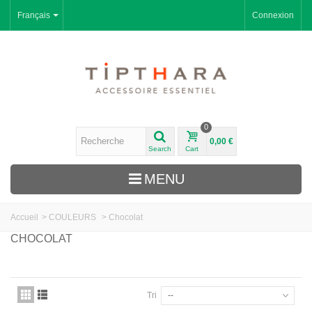
Français
Connexion
0
0,00 €
Search
Cart
MENU
Accueil
>
COULEURS
>
Chocolat
CHOCOLAT
Tri
--