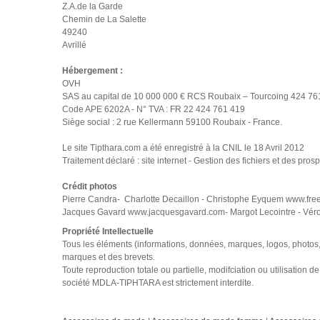
Z.A.de la Garde
Chemin de La Salette
49240
Avrillé
Hébergement :
OVH
SAS au capital de 10 000 000 € RCS Roubaix – Tourcoing 424 7
Code APE 6202A - N° TVA : FR 22 424 761 419
Siège social : 2 rue Kellermann 59100 Roubaix - France.
Le site Tipthara.com a été enregistré à la CNIL le 18 Avril 2012
Traitement déclaré : site internet - Gestion des fichiers et des p
Crédit photos
Pierre Candra- Charlotte Decaillon - Christophe Eyquem www.fr
Jacques Gavard www.jacquesgavard.com- Margot Lecointre - Vér
Propriété Intellectuelle
Tous les éléments (informations, données, marques, logos, photos, et
marques et des brevets.
Toute reproduction totale ou partielle, modifciation ou utilisation 
société MDLA-TIPHTARA est strictement interdite.