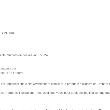
61 419 00045
rospects. Numéro de déclaration 1581523
eemages.com
onique de Labarre
c.) présents sur le site www.tipthara.com sont la propriété exclusive de Tipthara et
de ces marques, illustrations, images et logotypes, pour quelques motif et sur quelq