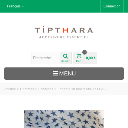
Français
Connexion
0
0,00 €
Search
Cart
MENU
Accueil
>
Hommes
>
Echarpes
>
Echarpe lin motifs etoiles FLAG