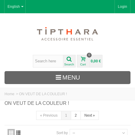
English
Login
0
0,00 €
Search
Cart
MENU
Home
>
ON VEUT DE LA COULEUR !
ON VEUT DE LA COULEUR !
«
Previous
1
2
Next
»
Sort by
--