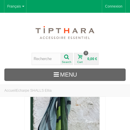
Français
Connexion
0
0,00 €
Search
Cart
MENU
Accueil
Echarpe SHALLS Ellia