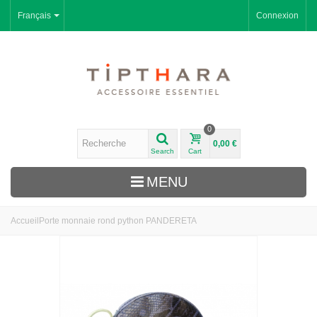
Français
Connexion
0
0,00 €
Search
Cart
MENU
Accueil
Porte monnaie rond python PANDERETA